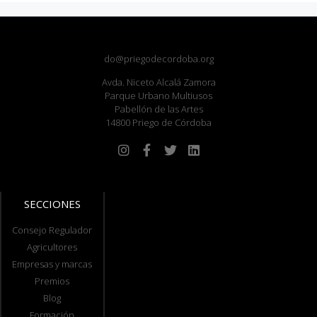
do@priegodecordoba.org
Avda. Niceto Alcalá Zamora
Parque Urbano Multiusos
Pabellón de las Artes
14800 Priego de Córdoba
SECCIONES
Consejo Regulador
Agricultores
Empresas y marcas
Premios
Blog
Formación