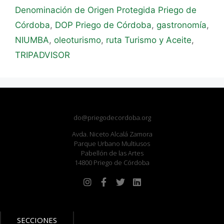
Denominación de Origen Protegida Priego de
Córdoba
,
DOP Priego de Córdoba
,
gastronomía
,
NIUMBA
,
oleoturismo
,
ruta Turismo y Aceite
,
TRIPADVISOR
do@priegodecordoba.org
Avda. Niceto Alcalá Zamora
Parque Urbano Multiusos
Pabellón de las Artes
14800 Priego de Córdoba
SECCIONES