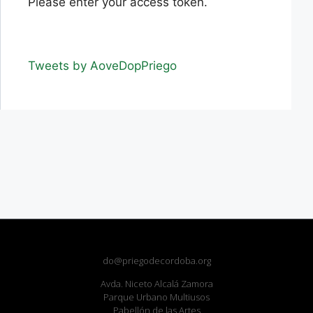
Please enter your access token.
Tweets by AoveDopPriego
do@priegodecordoba.org
Avda. Niceto Alcalá Zamora
Parque Urbano Multiusos
Pabellón de las Artes