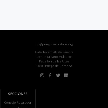
do@priegodecordoba.org
Avda. Niceto Alcalá Zamora
Parque Urbano Multiusos
Pabellón de las Artes
14800 Priego de Córdoba
SECCIONES
Consejo Regulador