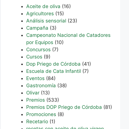
Aceite de oliva
(16)
Agricultores
(15)
Análisis sensorial
(23)
Campaña
(3)
Campeonato Nacional de Catadores
por Equipos
(10)
Concursos
(7)
Cursos
(9)
Dop Priego de Córdoba
(41)
Escuela de Cata Infantil
(7)
Eventos
(84)
Gastronomía
(38)
Olivar
(13)
Premios
(533)
Premios DOP Priego de Córdoba
(81)
Promociones
(8)
Recetario
(1)
recetas con aceite de oliva virgen