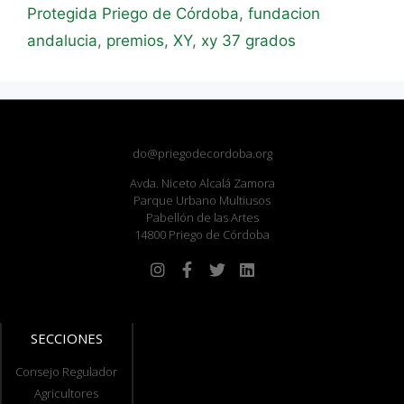
Protegida Priego de Córdoba
,
fundacion
andalucia
,
premios
,
XY
,
xy 37 grados
do@priegodecordoba.org
Avda. Niceto Alcalá Zamora
Parque Urbano Multiusos
Pabellón de las Artes
14800 Priego de Córdoba
SECCIONES
Consejo Regulador
Agricultores