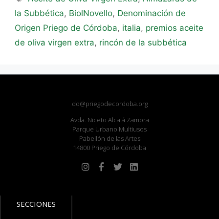
la Subbética
,
BiolNovello
,
Denominación de
Origen Priego de Córdoba
,
italia
,
premios aceite
de oliva virgen extra
,
rincón de la subbética
do@priegodecordoba.org
Avda. Niceto Alcalá Zamora
Parque Urbano Multiusos
Pabellón de las Artes
14800 Priego de Córdoba
SECCIONES