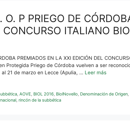
D. O. P PRIEGO DE CÓRDO
L CONCURSO ITALIANO BIO
ÓRDOBA PREMIADOS EN LA XXI EDICIÓN DEL CONCURSO 
n Protegida Priego de Córdoba vuelven a ser reconocid
9 al 21 de marzo en Lecce (Apulia, …
Leer más
Subbética
,
AOVE
,
BIOL 2016
,
BiolNovello
,
Denominación de Origen
rnacional
,
rincón de la subbética