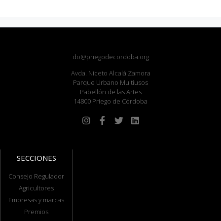
do@priegodecordoba.org
Avda. Niceto Alcalá Zamora
Parque Urbano Multiusos
Pabellón de las Artes
14800 Priego de Córdoba
SECCIONES
Consejo Regulador
Agricultores
Empresas y marcas
Premios