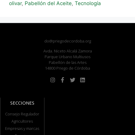
olivar
,
Pabellón del Aceite
,
Tecnología
do@priegodecordoba.org
Avda. Niceto Alcalá Zamora
Parque Urbano Multiusos
Pabellón de las Artes
14800 Priego de Córdoba
SECCIONES
Consejo Regulador
Agricultores
Empresas y marcas