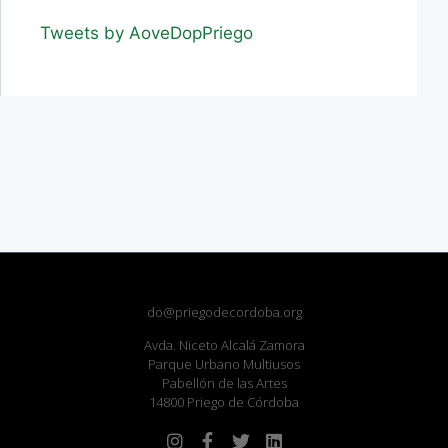
Tweets by AoveDopPriego
do@priegodecordoba.org
Avda. Niceto Alcalá Zamora
Parque Urbano Multiusos
Pabellón de las Artes
14800 Priego de Córdoba