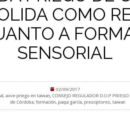
OLIDA COMO R
UANTO A FORM
SENSORIAL
02/09/2017
al
,
aove priego en taiwan
,
CONSEJO REGULADOR D.O.P PRIEGO
de Córdoba
,
formación
,
paqui garcía
,
presciptores
,
taiwan