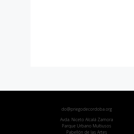
do@priegodecordoba.org
Avda. Niceto Alcalá Zamora
Parque Urbano Multiusos
Pabellón de las Artes