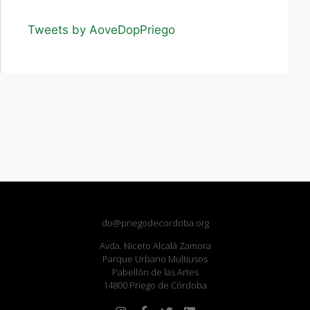
Tweets by AoveDopPriego
do@priegodecordoba.org
Avda. Niceto Alcalá Zamora
Parque Urbano Multiusos
Pabellón de las Artes
14800 Priego de Córdoba