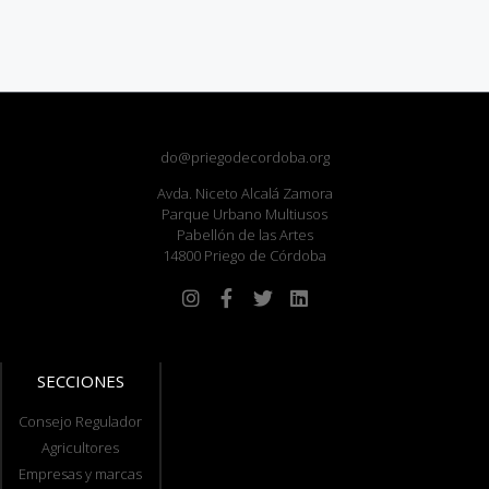
do@priegodecordoba.org
Avda. Niceto Alcalá Zamora
Parque Urbano Multiusos
Pabellón de las Artes
14800 Priego de Córdoba
SECCIONES
Consejo Regulador
Agricultores
Empresas y marcas