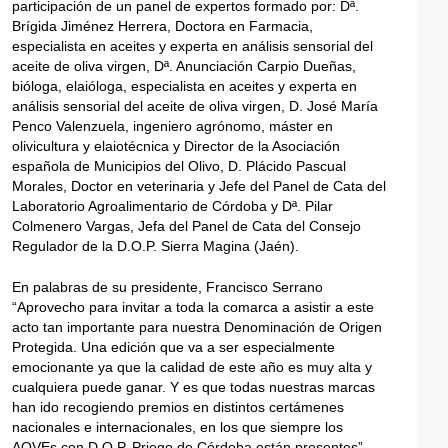
participación de un panel de expertos formado por: Dª.
Brígida Jiménez Herrera, Doctora en Farmacia,
especialista en aceites y experta en análisis sensorial del
aceite de oliva virgen, Dª. Anunciación Carpio Dueñas,
bióloga, elaióloga, especialista en aceites y experta en
análisis sensorial del aceite de oliva virgen, D. José María
Penco Valenzuela, ingeniero agrónomo, máster en
olivicultura y elaiotécnica y Director de la Asociación
española de Municipios del Olivo, D. Plácido Pascual
Morales, Doctor en veterinaria y Jefe del Panel de Cata del
Laboratorio Agroalimentario de Córdoba y Dª. Pilar
Colmenero Vargas, Jefa del Panel de Cata del Consejo
Regulador de la D.O.P. Sierra Magina (Jaén).
En palabras de su presidente, Francisco Serrano
“Aprovecho para invitar a toda la comarca a asistir a este
acto tan importante para nuestra Denominación de Origen
Protegida. Una edición que va a ser especialmente
emocionante ya que la calidad de este año es muy alta y
cualquiera puede ganar. Y es que todas nuestras marcas
han ido recogiendo premios en distintos certámenes
nacionales e internacionales, en los que siempre los
AOVEs con D.O.P. Priego de Córdoba están presentes”