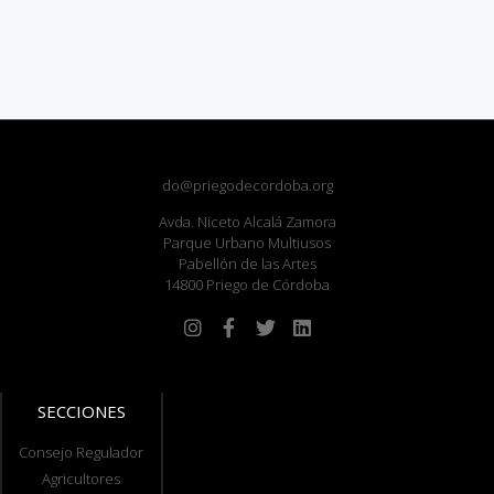
do@priegodecordoba.org
Avda. Niceto Alcalá Zamora
Parque Urbano Multiusos
Pabellón de las Artes
14800 Priego de Córdoba
SECCIONES
Consejo Regulador
Agricultores