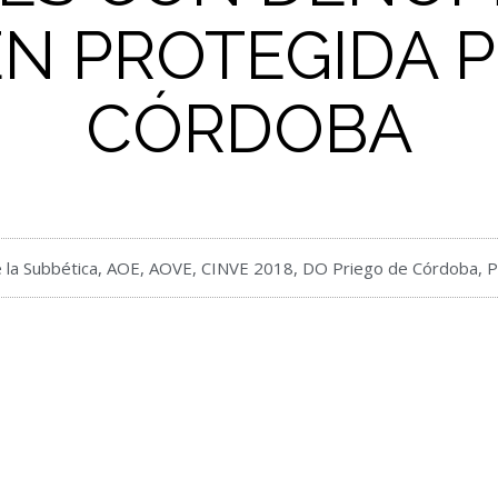
EN PROTEGIDA P
CÓRDOBA
 la Subbética
,
AOE
,
AOVE
,
CINVE 2018
,
DO Priego de Córdoba
,
P