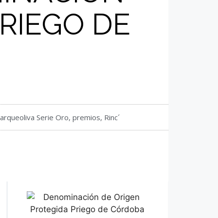
RIEGO DE
arqueoliva Serie Oro
,
premios
,
Rinc´