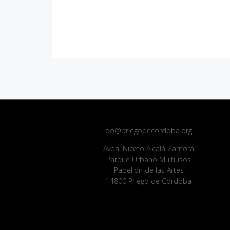
do@priegodecordoba.org
Avda. Niceto Alcalá Zamora
Parque Urbano Multiusos
Pabellón de las Artes
14800 Priego de Córdoba