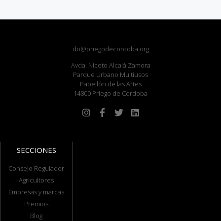
do@priegodecordoba.org
Avda. Niceto Alcalá Zamora
Parque Urbano Multiusos
Pabellón de las Artes
14800 Priego de Córdoba
SECCIONES
Consejo Regulador
Agricultores
Empresas y marcas
Premios
Blog