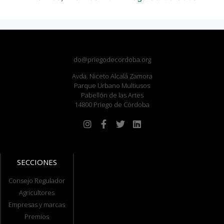
do@priegodecordoba.org
Avda. Niceto Alcalá Zamora
Parque Urbano Multiusos
Pabellón de las Artes
14800 Priego de Córdoba
SECCIONES
Consejo Regulador
Agricultores
Empresas y marcas
Premios