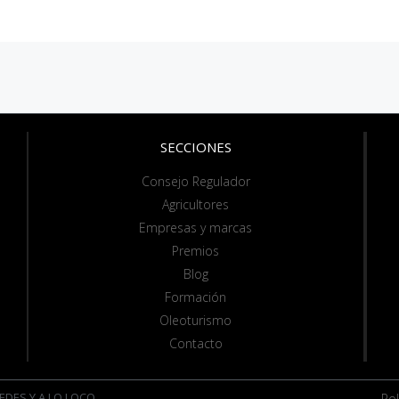
SECCIONES
Consejo Regulador
Agricultores
Empresas y marcas
Premios
Blog
Formación
Oleoturismo
Contacto
EDES Y A LO LOCO
Pol