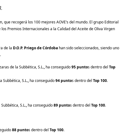
3
.
um, que recogerá los 100 mejores AOVE’s del mundo. El grupo Editorial
los Premios Internacionales a la Calidad del Aceite de Oliva Virgen
ra de la
D.O.P. Priego de Córdoba
han sido seleccionados, siendo uno
.
aras de la Subbética, S.L.
,
ha conseguido
95 punto
s dentro del
Top
a Subbética, S.L.
,
ha conseguido
94 punto
s dentro del
Top 100
.
Subbética, S.L.
,
ha conseguido
89 punto
s dentro del
Top 100
.
seguido
88 punto
s dentro del
Top 100
.