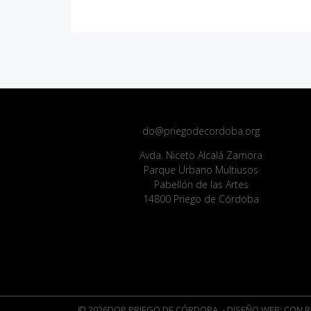
do@priegodecordoba.org
Avda. Niceto Alcalá Zamora
Parque Urbano Multiusos
Pabellón de las Artes
14800 Priego de Córdoba
© 2026DOP PRIEGO DE CÓRDOBA
- DISEÑO WEB: CON R