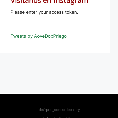
Visítanos en Instagram
Please enter your access token.
Tweets by AoveDopPriego
do@priegodecordoba.org