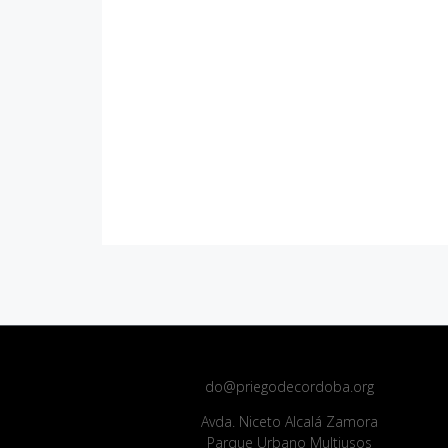
do@priegodecordoba.org
Avda. Niceto Alcalá Zamora
Parque Urbano Multiusos