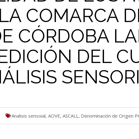
 LA COMARCA DE 
DE CÓRDOBA L
EDICIÓN DEL C
ÁLISIS SENSOR
Analisis sensoial
,
AOVE
,
ASCALL
,
Denominación de Origen P