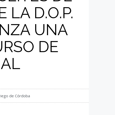
LA D.O.P.
ANZA UNA
URSO DE
IAL
riego de Córdoba