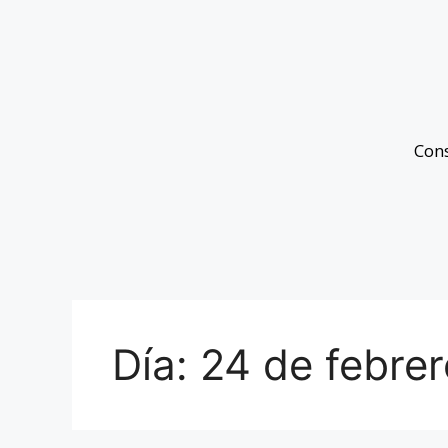
Con
Día:
24 de febre