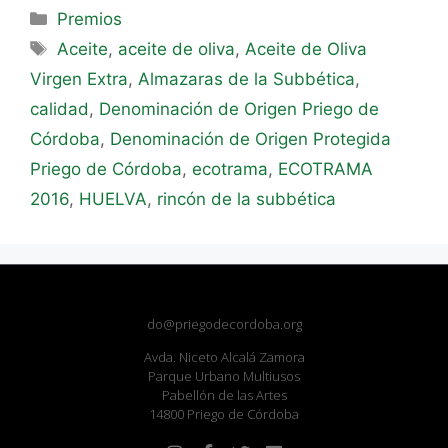
Premios
Aceite
,
aceite de oliva
,
Aceite de Oliva
Virgen Extra
,
Almazaras de la Subbética
,
calidad
,
Denominación de Origen Priego de
Córdoba
,
Denominación de Origen Protegida
Priego de Córdoba
,
ecotrama
,
ECOTRAMA
2016
,
HUELVA
,
rincón de la subbética
do@priegodecordoba.org
Avda. Niceto Alcalá Zamora
Parque Urbano Multiusos
Pabellón de las Artes
14800 Priego de Córdoba