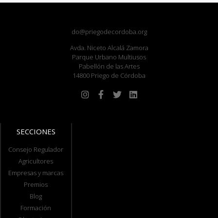
do@priegodecordoba.org
Avda. Niceto Alcalá Zamora
Parque Urbano Multiusos
Pabellón de las Artes
14800 Priego de Córdoba
SECCIONES
Consejo Regulador
Agricultores
Empresas y marcas
Premios
Blog
Formación