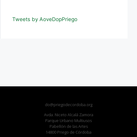
Tweets by AoveDopPriego
do@priegodecordoba.org
Avda. Niceto Alcalá Zamora
Parque Urbano Multiusos
Pabellón de las Artes
14800 Priego de Córdoba