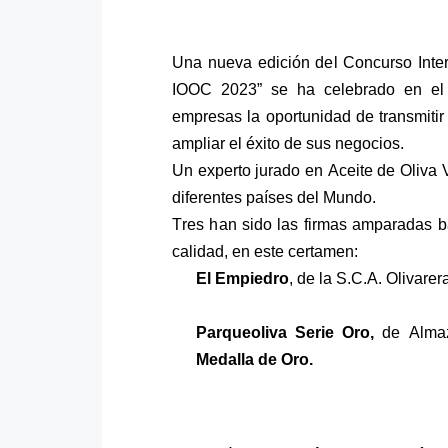
Una nueva edición de
l Concurso Int
IOOC
202
3
” se ha celebrado en el
empresas la oportunidad de transmitir
ampliar el éxito de sus negocios.
Un experto jurado en Aceite de Oliva 
diferentes países del Mundo.
Tres h
an sido las firmas amparadas b
calidad, en este
certamen
:
El Empiedro
, de
la
S.C.A. Olivarer
Parqueoliva
Serie Oro,
de Almaz
Medalla de
Oro
.