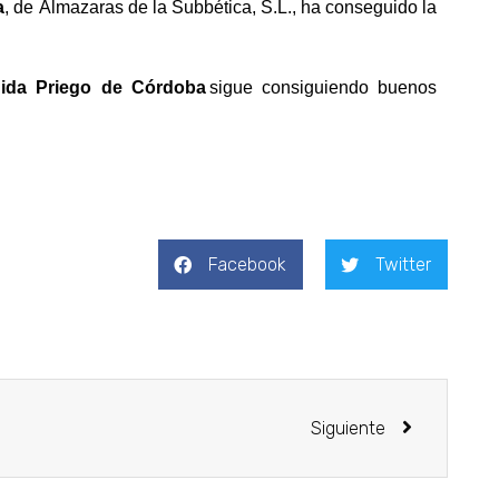
a
,
de Almazaras de la Subbética, S.L
.
,
ha
conseguido la
gida Priego de Córdoba
sigue
consiguiendo buenos
Facebook
Twitter
Siguiente