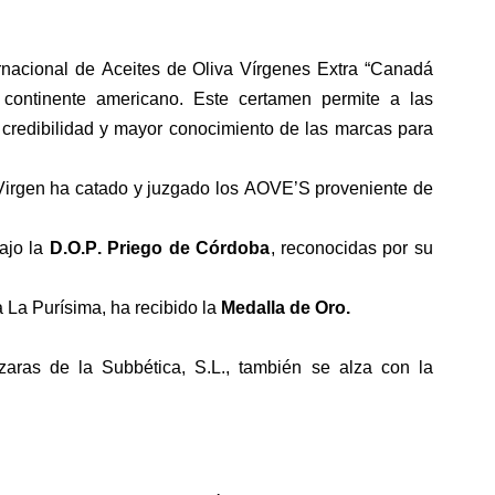
ernacional de
Aceites de Oliva Vírgenes Extra “
Canadá
 continente americano. Este
certamen
permite
a las
 credibilidad y mayor conocimiento de las marcas para
Virgen ha catado y juzgado lo
s
AOVE’S proveniente de
ajo la
D.O.P. Priego de Córdoba
, reconocidas por su
a
L
a Purísima, ha recibido la
Medalla de
Oro
.
aras de la Subbética, S.L.
,
también se alza con la