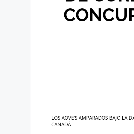
CONCUR
LOS
A
OVE’S AMPARADOS BAJO LA D
.
CANAD
Á