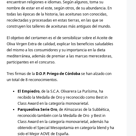
encuentran religiones e idiomas. Según algunos, toma su
nombre de estar en el este, según otros, de su abundancia. En
todas las épocas de la historia, las aceitunas son conocidas,
recolectadas y procesadas en estas tierras, en las que se
construyen los talleres de aceitunas más antiguos del mundo.
El objetivo del certamen es el de sensibilizar sobre el Aceite de
Oliva Virgen Extra de calidad, explicar los beneficios saludables
del mismo a los consumidores y su importancia en la dieta
mediterránea, además de premiar a las marcas merecedoras,
participantes en el concurso.
Tres firmas de la
D.O.P. Priego de Córdoba
se han alzado con
un total de 8 reconocimientos.
El Empiedro
, de la S.C.A. Olivarera La Purísima, ha
recibido la Medalla de Oro
y reconocido como Best in
Class Award en la categoría
monovarietal.
Parqueoliva Serie Oro
, de Almazaras de la Subbética,
reconocido también con la Medalla de Oro
y
Best in
Class Award en la categoría monovarietal, además ha
obtenido el Special Mesopotamia en categoría blend y ha
sido el Mejor AOVE de España.