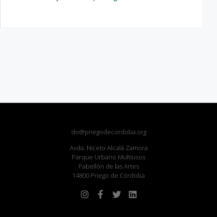
do@priegodecordoba.org
Avda. Niceto Alcalá Zamora
Parque Urbano Multiusos
Pabellón de las Artes
14800 Priego de Córdoba