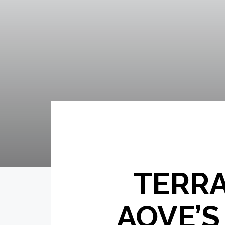
TERRA
AOVE’S 