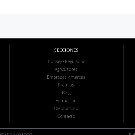
SECCIONES
Consejo Regulador
Agricultores
Empresas y marcas
Premios
Blog
Formación
Oleoturismo
Contacto
EDES Y A LO LOCO
Pol