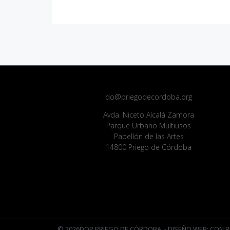
do@priegodecordoba.org
Avda. Niceto Alcalá Zamora
Parque Urbano Multiusos
Pabellón de las Artes
14800 Priego de Córdoba
© 2026DOP PRIEGO DE CÓRDOBA
- DISEÑO WEB: CON R