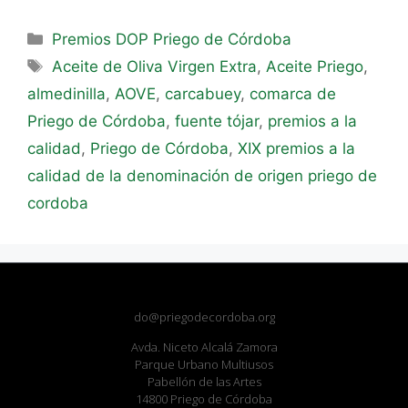
Premios DOP Priego de Córdoba
Aceite de Oliva Virgen Extra
,
Aceite Priego
,
almedinilla
,
AOVE
,
carcabuey
,
comarca de
Priego de Córdoba
,
fuente tójar
,
premios a la
calidad
,
Priego de Córdoba
,
XIX premios a la
calidad de la denominación de origen priego de
cordoba
do@priegodecordoba.org
Avda. Niceto Alcalá Zamora
Parque Urbano Multiusos
Pabellón de las Artes
14800 Priego de Córdoba