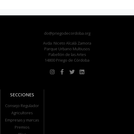
do@priegodecordoba.org
Avda. Niceto Alcalá Zamora
Parque Urbano Multiusos
Pabellón de las Artes
14800 Priego de Córdoba
SECCIONES
Consejo Regulador
Agricultores
Empresas y marcas
Premios