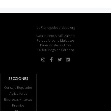
do@priegodecordoba.org
Avda. Niceto Alcalá Zamora
Parque Urbano Multiusos
Pabellón de las Artes
14800 Priego de Córdoba
SECCIONES
Consejo Regulador
Agricultores
Empresas y marcas
Premios