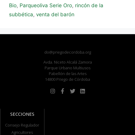
Bio
,
Parqueoliva Serie Oro
,
rincón de la
subbética
,
venta del barón
do@priegodecordoba.org
Avda. Niceto Alcalá Zamora
Parque Urbano Multiusos
Pabellón de las Artes
14800 Priego de Córdoba
SECCIONES
Consejo Regulador
Agricultores