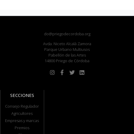
do@priegodecordoba.org
Avda. Niceto Alcalá Zamora
Parque Urbano Multiusos
Pabellón de las Artes
14800 Priego de Córdoba
SECCIONES
Consejo Regulador
Agricultores
Empresas y marcas
Premios