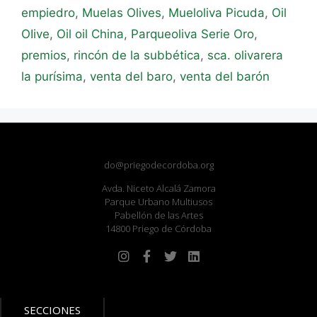
empiedro
,
Muelas Olives
,
Mueloliva Picuda
,
Oil
OIive
,
Oil oil China
,
Parqueoliva Serie Oro
,
premios
,
rincón de la subbética
,
sca. olivarera
la purísima
,
venta del baro
,
venta del barón
do@priegodecordoba.org
Avda. Niceto Alcalá Zamora
Parque Urbano Multiusos
Pabellón de las Artes
14800 Priego de Córdoba
SECCIONES