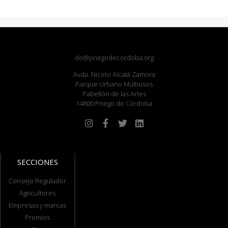
do@priegodecordoba.org
Avda. Niceto Alcalá Zamora
Parque Urbano Multiusos
Pabellón de las Artes
14800 Priego de Córdoba
SECCIONES
Consejo Regulador
Agricultores
Empresas y marcas
Premios