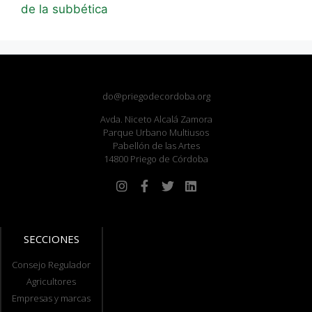
de la subbética
do@priegodecordoba.org
Avda. Niceto Alcalá Zamora
Parque Urbano Multiusos
Pabellón de las Artes
14800 Priego de Córdoba
SECCIONES
Consejo Regulador
Agricultores
Empresas y marcas