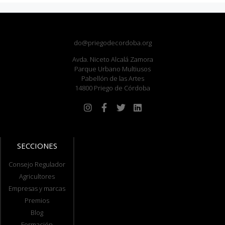
do@priegodecordoba.org
Avda. Niceto Alcalá Zamora
Parque Urbano Multiusos
Pabellón de las Artes
14800 Priego de Córdoba
SECCIONES
Consejo Regulador
Agricultores
Empresas y marcas
Premios
Blog
Formación