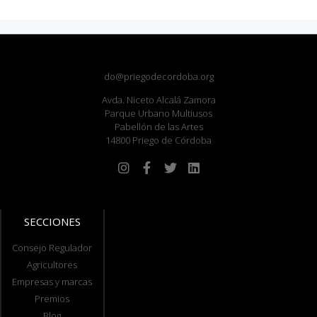
do@priegodecordoba.org
Avda. Niceto Alcalá Zamora
Parque Urbano Multiusos
Pabellón de las Artes
14800 Priego de Córdoba
SECCIONES
Consejo Regulador
Agricultores
Empresas y marcas
Premios
Blog