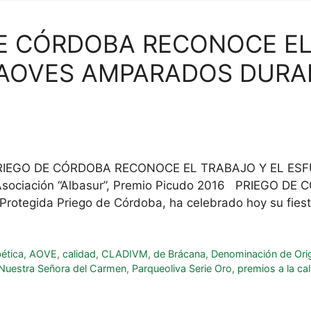
 DE CÓRDOBA RECONOCE EL
 AOVES AMPARADOS DURA
. PRIEGO DE CÓRDOBA RECONOCE EL TRABAJO Y EL E
iación “Albasur”, Premio Picudo 2016 PRIEGO DE CÓ
Protegida Priego de Córdoba, ha celebrado hoy su fies
ética
,
AOVE
,
calidad
,
CLADIVM
,
de Brácana
,
Denominación de Ori
Nuestra Señora del Carmen
,
Parqueoliva Serie Oro
,
premios a la ca