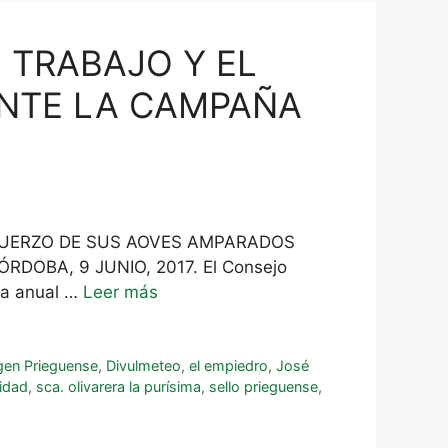
 TRABAJO Y EL
NTE LA CAMPAÑA
SFUERZO DE SUS AOVES AMPARADOS
RDOBA, 9 JUNIO, 2017. El Consejo
ta anual …
Leer más
gen Prieguense
,
Divulmeteo
,
el empiedro
,
José
lidad
,
sca. olivarera la purísima
,
sello prieguense
,