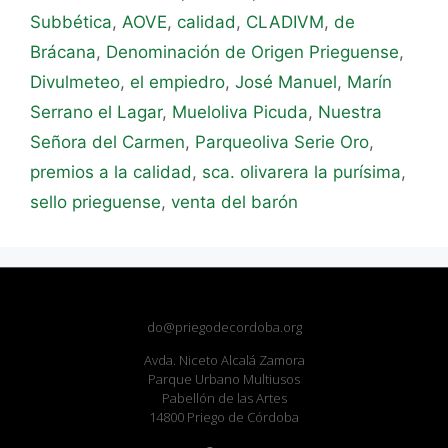
Subbética
,
AOVE
,
calidad
,
CLADIVM
,
de
Brácana
,
Denominación de Origen Prieguense
,
Divulmeteo
,
el empiedro
,
José Manuel
,
Marín
Serrano el Lagar
,
Mueloliva Picuda
,
Nuestra
Señora del Carmen
,
Parqueoliva Serie Oro
,
premios a la calidad
,
sca. olivarera la purísima
,
sello prieguense
,
venta del barón
do@priegodecordoba.org
Avda. Niceto Alcalá Zamora
Parque Urbano Multiusos
Pabellón de las Artes
14800 Priego de Córdoba