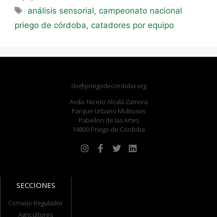
análisis sensorial
,
campeonato nacional
priego de córdoba
,
catadores por equipo
do@priegodecordoba.org
Avda. Niceto Alcalá Zamora
Parque Urbano Multiusos
Pabellón de las Artes
14800 Priego de Córdoba
SECCIONES
Consejo Regulador
Agricultores