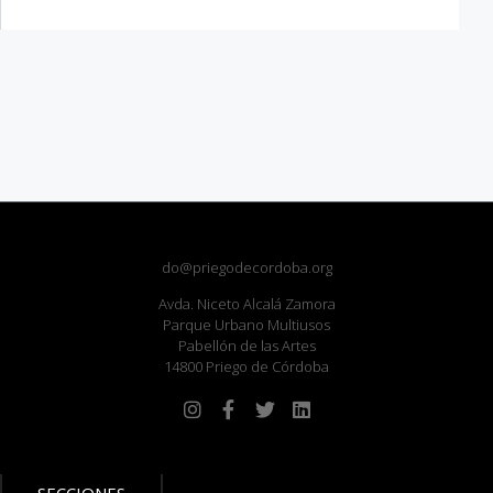
do@priegodecordoba.org
Avda. Niceto Alcalá Zamora
Parque Urbano Multiusos
Pabellón de las Artes
14800 Priego de Córdoba