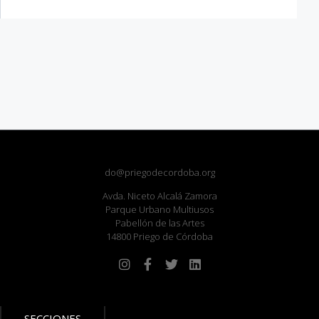
do@priegodecordoba.org
Avda. Niceto Alcalá Zamora
Parque Urbano Multiusos
Pabellón de las Artes
14800 Priego de Córdoba
SECCIONES