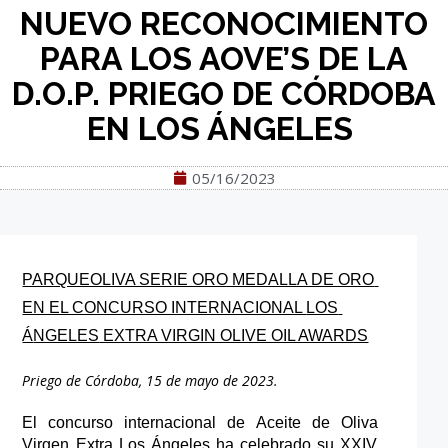
NUEVO RECONOCIMIENTO
PARA LOS AOVE’S DE LA
D.O.P. PRIEGO DE CÓRDOBA
EN LOS ÁNGELES
05/16/2023
PARQUEOLIVA SERIE ORO MEDALLA DE ORO 
EN EL CONCURSO INTERNACIONAL 
LOS 
Á
NGELES
 EXTRA VIRGIN OLIVE OIL AWARDS
Priego de Córdoba, 15 de mayo de 2023.
El concurso 
internacional 
de 
A
ceite de 
O
liva 
V
irgen E
xtra 
Los Á
ngeles 
ha 
celebra
do
 su 
XXI
V