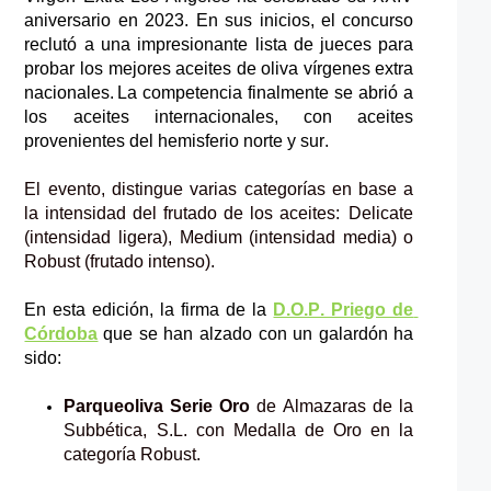
aniversario en 202
3
. En sus inicios, el 
c
oncurso 
reclutó
 a una impresionante lista de jueces para 
probar los mejores aceites de oliva vírgenes 
extra 
nacionales. La competencia finalmente se abrió a 
los aceites internacionales, con aceites 
provenientes del hemisferio norte y sur.
El evento, distingue varias categorías en base a 
la intensidad del frutado de los aceites:  
Delicate
(intensidad ligera), M
edium
 (intensidad media) o 
R
obust
(frutado intenso
).
En esta edición, 
la
 firma de la 
D.O.P. Priego de 
Córdoba
que se han alzado con un galardón
 ha 
sido:
Parqueoliva
 Serie Oro 
de 
Almazaras de la 
Subbética, S.L. 
con Medalla de Oro en la 
categoría 
R
obust
.