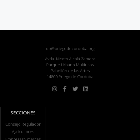
do@priegodecordoba.org
Avda. Niceto Alcalá Zamora
Parque Urbano Multiusos
Pabellón de las Artes
14800 Priego de Córdoba
SECCIONES
Consejo Regulador
Agricultores
Empresas y marcas