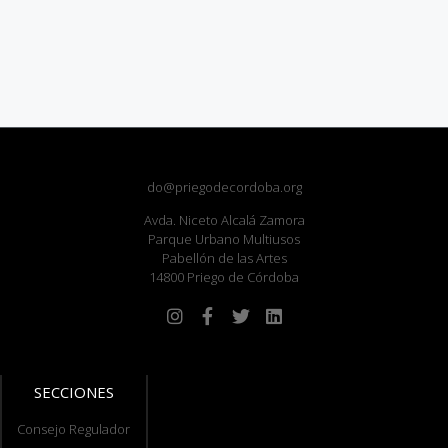
do@priegodecordoba.org
Avda. Niceto Alcalá Zamora
Parque Urbano Multiusos
Pabellón de las Artes
14800 Priego de Córdoba
SECCIONES
Consejo Regulador