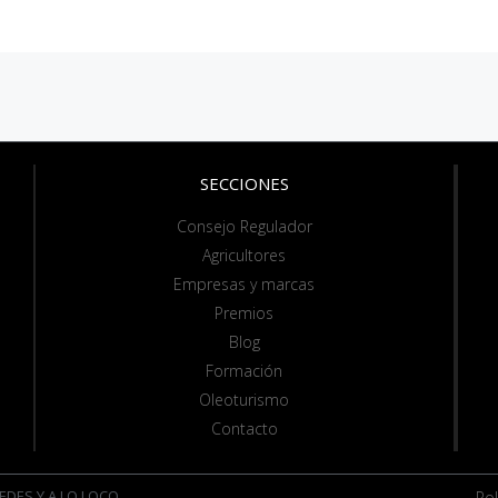
SECCIONES
Consejo Regulador
Agricultores
Empresas y marcas
Premios
Blog
Formación
Oleoturismo
Contacto
EDES Y A LO LOCO
Pol