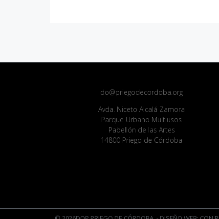
do@priegodecordoba.org
Avda. Niceto Alcalá Zamora
Parque Urbano Multiusos
Pabellón de las Artes
14800 Priego de Córdoba
© 2026DOP PRIEGO DE CÓRDOBA
- DISEÑO WEB: CON R