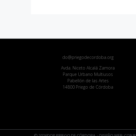
do@priegodecordoba.org
Avda. Niceto Alcalá Zamora
Parque Urbano Multiusos
Pabellón de las Artes
14800 Priego de Córdoba
© 2026DOP PRIEGO DE CÓRDOBA
- DISEÑO WEB: CON R