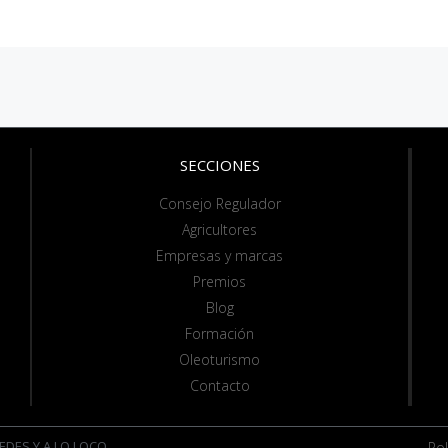
SECCIONES
Consejo Regulador
Agricultores
Empresas y marcas
Premios
Blog
Formación
Oleoturismo
Contacto
EDES Y A LO LOCO
Pol