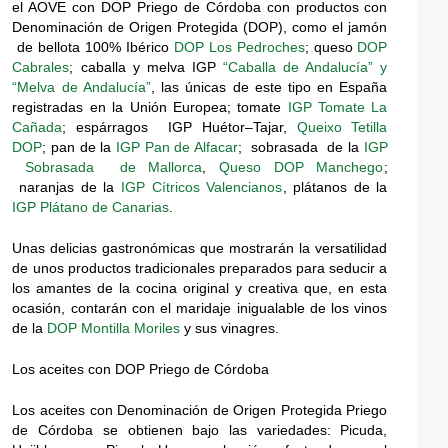
el AOVE con DOP Priego de Córdoba con productos con
Denominación de Origen Protegida (DOP), como el jamón
de bellota 100% Ibérico
DOP Los Pedroches
; queso
DOP
Cabrales
; caballa y melva IGP
“Caballa de Andalucía” y
“Melva de Andalucía”
, las únicas de este tipo en España
registradas en la Unión Europea; tomate
IGP
Tomate La
Cañada
; espárragos IGP Huétor–Tajar,
Queixo Tetilla
DOP
; pan de la
IGP Pan de
Alfacar
; sobrasada de la
IGP
Sobrasada de Mallorca
,
Queso DOP Manchego
;
naranjas de la
IGP
Cítricos Valencianos
, plátanos de la
IGP Plátano de Canarias
.
Unas delicias gastronómicas que mostrarán la versatilidad
de unos productos tradicionales preparados para seducir a
los amantes de la cocina original y creativa que, en esta
ocasión, contarán con el maridaje inigualable de los vinos
de la
DOP Montilla Moriles
y sus vinagres.
Los aceites con DOP Priego de Córdoba
Los aceites con Denominación de Origen Protegida Priego
de Córdoba se obtienen bajo las variedades: Picuda,