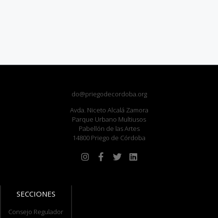
do@priegodecordoba.org
Avda. Niceto Alcalá Zamora
Parque Urbano Multiusos
Pabellón de las Artes
14800 Priego de Córdoba
SECCIONES
Consejo Regulador