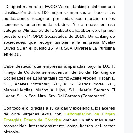
De igual manera, el EVOO World Ranking establece una
clasificación de las 100 mejores empresas en base a las
puntuaciones recogidas por todas sus marcas en los
concursos anteriormente citados. Y de nuevo en esa
categoría, Almazaras de la Subbética ha obtenido el primer
puesto en el ‘TOP10 Sociedades de 2019’. Un ranking de
sociedades, que recoge también a la empresa Muela-
Olives SL en el puesto 15º y la SCA Olivarera La Purísima
en el 31º.
Cabe destacar que empresas amparadas bajo la D.O.P.
Priego de Córdoba se encuentran dentro del Ranking de
Sociedades de España tales como Aceite Aroden Hispania,
S.L., Aceites Vizcántar, S.L., X 37 Grados Norte S.L.,
Manuel Molina Muñoz e Hijos, S.L., Marín Serrano El
Lagar, S.L. y Sca. Ntra. Sra. Del Carmen (Zamoranos).
Con todo ello, gracias a su calidad y excelencia, los aceites
de oliva vírgenes extra con
Denominación de Origen
Protegida Priego de Córdoba
vuelven un año más a ser
reconocidos internacionalmente como líderes del sector
oleícola»