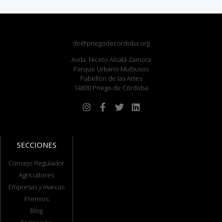
do@priegodecordoba.org
Avda. Niceto Alcalá Zamora
Parque Urbano Multiusos
Pabellón de las Artes
14800 Priego de Córdoba
SECCIONES
Consejo Regulador
Agricultores
Empresas y marcas
Premios
Blog