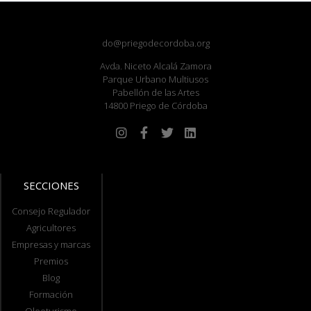
do@priegodecordoba.org
Avda. Niceto Alcalá Zamora
Parque Urbano Multiusos
Pabellón de las Artes
14800 Priego de Córdoba
SECCIONES
Consejo Regulador
Agricultores
Empresas y marcas
Premios
Blog
Formación